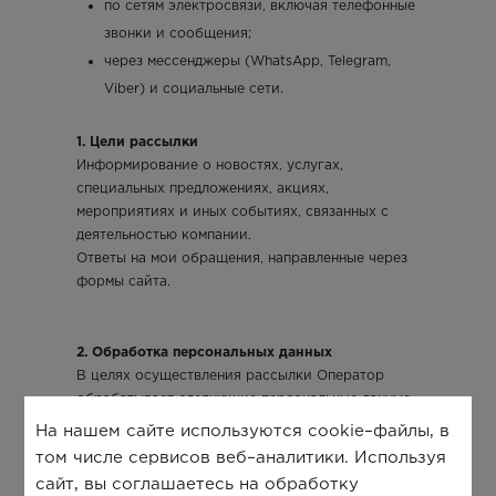
по сетям электросвязи, включая телефонные
звонки и сообщения;
через мессенджеры (WhatsApp, Telegram,
Viber) и социальные сети.
1. Цели рассылки
Информирование о новостях, услугах,
специальных предложениях, акциях,
мероприятиях и иных событиях, связанных с
деятельностью компании.
Ответы на мои обращения, направленные через
формы сайта.
2. Обработка персональных данных
В целях осуществления рассылки Оператор
обрабатывает следующие персональные данные,
предоставленные мной:
На нашем сайте используются cookie–файлы, в
том числе сервисов веб–аналитики. Используя
Имя (при наличии);
сайт, вы соглашаетесь на обработку