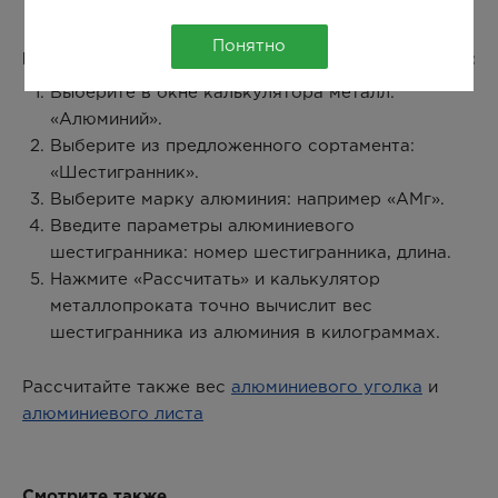
Понятно
Как рассчитать вес алюминиевого шестигранника:
Выберите в окне калькулятора металл:
«Алюминий».
Выберите из предложенного сортамента:
«Шестигранник».
Выберите марку алюминия: например «АМг».
Введите параметры алюминиевого
шестигранника: номер шестигранника, длина.
Нажмите «Рассчитать» и калькулятор
металлопроката точно вычислит вес
шестигранника из алюминия в килограммах.
Рассчитайте также вес
алюминиевого уголка
и
алюминиевого листа
Смотрите также