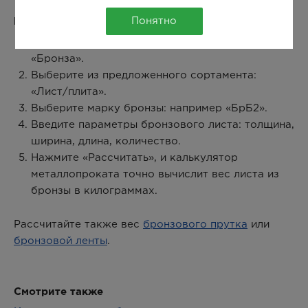
Понятно
Как рассчитать вес бронзового листа:
Выберите в окне калькулятора металл:
«Бронза».
Выберите из предложенного сортамента:
«Лист/плита».
Выберите марку бронзы: например «БрБ2».
Введите параметры бронзового листа: толщина,
ширина, длина, количество.
Нажмите «Рассчитать», и калькулятор
металлопроката точно вычислит вес листа из
бронзы в килограммах.
Рассчитайте также вес
бронзового прутка
или
бронзовой ленты
.
Смотрите также