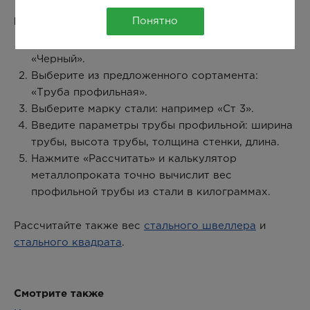
Понятно
Как рассчитать вес стальной трубы профильной:
Выберите в окне калькулятора металл:
«Черный».
Выберите из предложенного сортамента:
«Труба профильная».
Выберите марку стали: например «Ст 3».
Введите параметры трубы профильной: ширина
трубы, высота трубы, толщина стенки, длина.
Нажмите «Рассчитать» и калькулятор
металлопроката точно вычислит вес
профильной трубы из стали в килограммах.
Рассчитайте также вес
стального швеллера
и
стального квадрата
.
Смотрите также