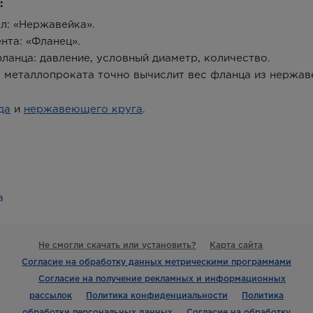
:
л: «Нержавейка».
нта: «Фланец».
анца: давление, условный диаметр, количество.
 металлопроката точно вычислит вес фланца из нержав
да
и
нержавеющего круга
.
а
Не смогли скачать или установить?
Карта сайта
Согласие на обработку данных метрическими программами
Согласие на получение рекламных и информационных
рассылок
Политика конфиденциальности
Политика
обработки персональных данных
Согласие на обработку