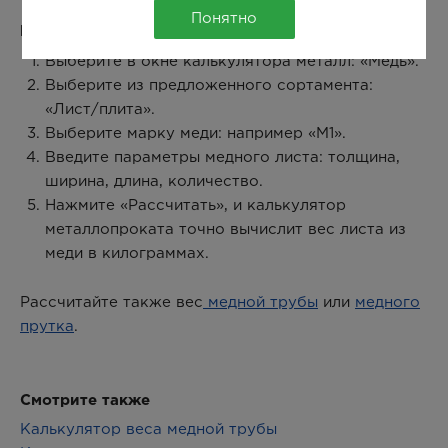
Понятно
Как рассчитать вес медного листа:
Выберите в окне калькулятора металл: «Медь».
Выберите из предложенного сортамента:
«Лист/плита».
Выберите марку меди: например «М1».
Введите параметры медного листа: толщина,
ширина, длина, количество.
Нажмите «Рассчитать», и калькулятор
металлопроката точно вычислит вес листа из
меди в килограммах.
Рассчитайте также вес
медной трубы
или
медного
прутка
.
Смотрите также
Калькулятор веса медной трубы