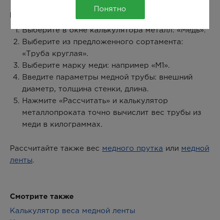
Понятно
Как рассчитать вес медной трубы:
Выберите в окне калькулятора металл: «Медь».
Выберите из предложенного сортамента:
«Труба круглая».
Выберите марку меди: например «М1».
Введите параметры медной трубы: внешний
диаметр, толщина стенки, длина.
Нажмите «Рассчитать» и калькулятор
металлопроката точно вычислит вес трубы из
меди в килограммах.
Рассчитайте также вес
медного прутка
или
медной
ленты
.
Смотрите также
Калькулятор веса медной ленты