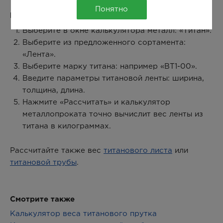
Понятно
Как рассчитать вес титановой ленты:
Выберите в окне калькулятора металл: «Титан».
Выберите из предложенного сортамента:
«Лента».
Выберите марку титана: например «ВТ1-00».
Введите параметры титановой ленты: ширина,
толщина, длина.
Нажмите «Рассчитать» и калькулятор
металлопроката точно вычислит вес ленты из
титана в килограммах.
Рассчитайте также вес
титанового листа
или
титановой трубы
.
Смотрите также
Калькулятор веса титанового прутка