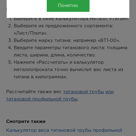
Понятно
Как рассчитать вес титанового листа:
Выберите в окне калькулятора металл: «Титан».
Выберите из предложенного сортамента:
«Лист/Плита».
Выберите марку титана: например «ВТ1-00».
Введите параметры титанового листа: толщина
листа, ширина, длина, количество.
Нажмите «Рассчитать» и калькулятор
металлопроката точно вычислит вес листа из
титана в килограммах.
Рассчитайте также вес
титановой трубы
или
титановой профильной трубы
.
Смотрите также
Калькулятор веса титановой трубы профильной