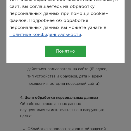
сайт, вы соглашаетесь на обработку
Имя (при заполнении соответствующих
персональных данных при помощи cookie–
форм)
файлов. Подробнее об обработке
Адрес электронной почты
персональных данных вы можете узнать в
Контактный номер телефона
Политике конфиденциальности
.
Данные, указываемые в текстовых полях
форм обратной связи или заявок (например,
Понятно
наименование компании, комментарии)
Cookie-файлы, техническая информация о
действиях пользователя на сайте (IP-адрес,
тип устройства и браузера, дата и время
посещения, история посещений сайта)
4. Цели обработки персональных данных
Обработка персональных данных
осуществляется исключительно в следующих
целях:
Обработка запросов, заявок и обращений