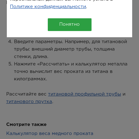
Как рассчитать вес титанового проката:
Политике конфиденциальности
.
Выберите в окне калькулятора металл: «Титан».
Выберите необходимый сортамент титанового
Понятно
проката.
Выберите марку титана: например «ВТ1-00».
Введите параметры. Например, для титановой
трубы: внешний диаметр трубы, толщина
стенки, длина.
Нажмите «Рассчитать» и калькулятор металла
точно вычислит вес проката из титана в
килограммах.
Рассчитайте вес
титановой профильной трубы
и
титанового прутка
.
Смотрите также
Калькулятор веса медного проката