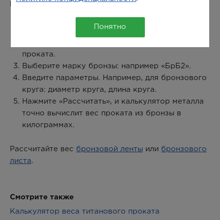
Как рассчитать вес бронзового проката:
Выберите в окне калькулятора металл:
Понятно
«Бронза».
Выберите необходимый сортамент бронзового
проката.
Выберите марку бронзы: например «БрБ2».
Введите параметры. Например, для бронзового
круга: диаметр круга, длина круга.
Нажмите «Рассчитать», и калькулятор металла
точно вычислит вес проката из бронзы в
килограммах.
Рассчитайте вес
бронзовой ленты
или
бронзового
листа
.
Смотрите также
Калькулятор веса титанового проката