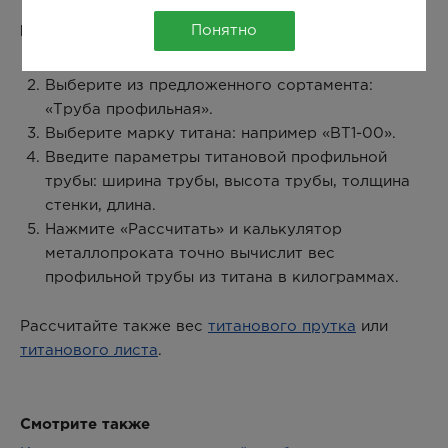
Понятно
Как рассчитать вес титановой трубы профильной:
Выберите в окне калькулятора металл: «Титан».
Выберите из предложенного сортамента:
«Труба профильная».
Выберите марку титана: например «ВТ1-00».
Введите параметры титановой профильной
трубы: ширина трубы, высота трубы, толщина
стенки, длина.
Нажмите «Рассчитать» и калькулятор
металлопроката точно вычислит вес
профильной трубы из титана в килограммах.
Рассчитайте также вес
титанового прутка
или
титанового листа
.
Смотрите также