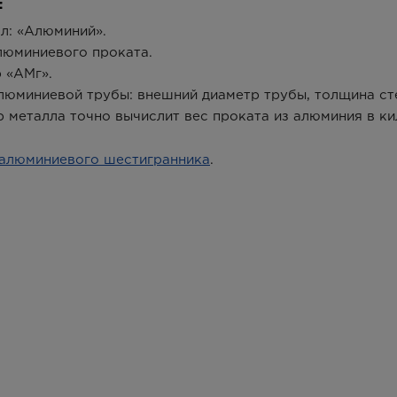
:
л: «Алюминий».
люминиевого проката.
 «АМг».
люминиевой трубы: внешний диаметр трубы, толщина сте
р металла точно вычислит вес проката из алюминия в к
алюминиевого шестигранника
.