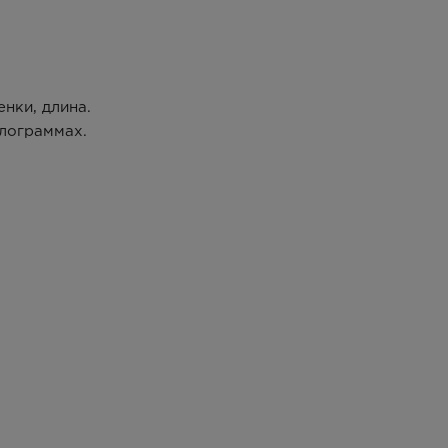
нки, длина.
илограммах.