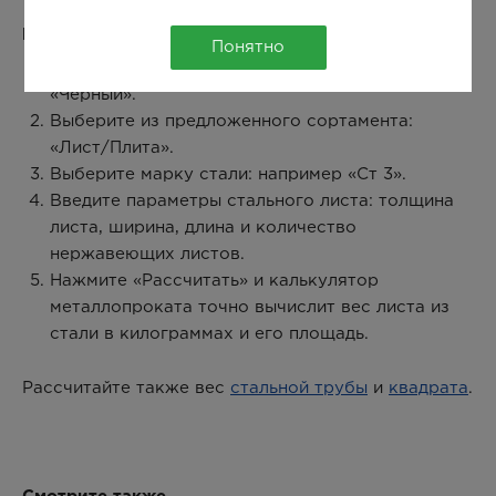
Как рассчитать вес стального листа:
Понятно
Выберите в окне калькулятора металл:
«Черный».
Выберите из предложенного сортамента:
«Лист/Плита».
Выберите марку стали: например «Ст 3».
Введите параметры стального листа: толщина
листа, ширина, длина и количество
нержавеющих листов.
Нажмите «Рассчитать» и калькулятор
металлопроката точно вычислит вес листа из
стали в килограммах и его площадь.
Рассчитайте также вес
стальной трубы
и
квадрата
.