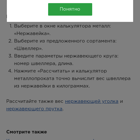
Понятно
Как рассчитать вес нержавеющего швеллера:
Выберите в окне калькулятора металл:
«Нержавейка».
Выберите из предложенного сортамента:
«Швеллер».
Введите параметры нержавеющего круга:
номер швеллера, длина.
Нажмите «Рассчитать» и калькулятор
металлопроката точно вычислит вес швеллера
из нержавейки в килограммах.
Рассчитайте также вес
нержавеющей уголка
и
нержавеющего прутка
.
Смотрите также