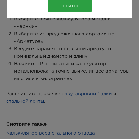
Понятно
Как рассчитать вес стальной арматуры:
Выберите в окне калькулятора металл:
«Черный»
Выберите из предложенного сортамента:
«Арматура»
Введите параметры стальной арматуры:
номинальный диаметр и длину.
Нажмите «Рассчитать» и калькулятор
металлопроката точно вычислит вес арматуры
из стали в килограммах.
Рассчитайте также вес
двутавровой балки
и
стальной ленты
.
Смотрите также
Калькулятор веса стального отвода