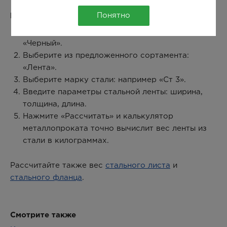
Понятно
Как рассчитать вес стальной ленты:
Выберите в окне калькулятора металл:
«Черный».
Выберите из предложенного сортамента:
«Лента».
Выберите марку стали: например «Ст 3».
Введите параметры стальной ленты: ширина,
толщина, длина.
Нажмите «Рассчитать» и калькулятор
металлопроката точно вычислит вес ленты из
стали в килограммах.
Рассчитайте также вес
стального листа
и
стального фланца
.
Смотрите также